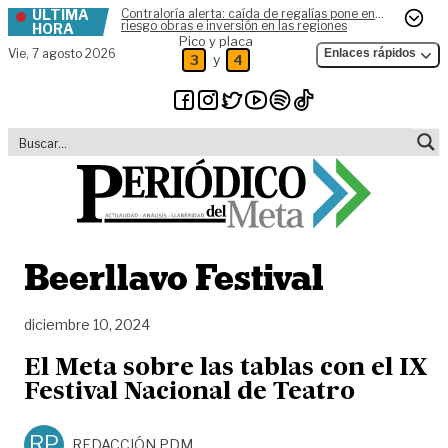
ÚLTIMA
Contraloría alerta: caída de regalías pone en
Skip to content
riesgo obras e inversión en las regiones
HORA
Pico y placa
Vie,
7 agosto 2026
Enlaces rápidos
y
3
4
Beerllavo Festival
diciembre 10, 2024
El Meta sobre las tablas con el IX
Festival Nacional de Teatro
RP
REDACCIÓN PDM