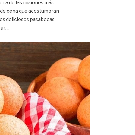
 una de las misiones más
to de cena que acostumbran
tos deliciosos pasabocas
«Las claves para preparar buñuelos esta noche»
ear
…