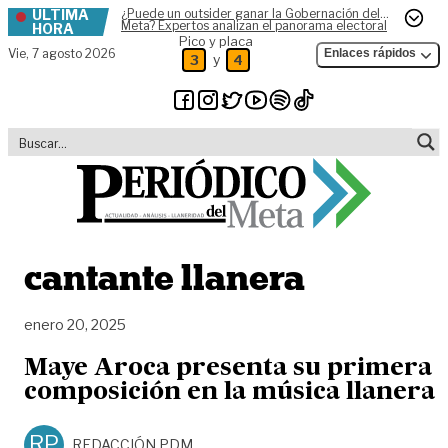
ÚLTIMA
¿Puede un outsider ganar la Gobernación del
Skip to content
Meta? Expertos analizan el panorama electoral
HORA
Pico y placa
Vie,
7 agosto 2026
Enlaces rápidos
y
3
4
cantante llanera
enero 20, 2025
Maye Aroca presenta su primera
composición en la música llanera
RP
REDACCIÓN PDM