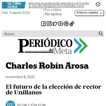
ÚLTIMA
Volverán la exploración petrolera y el fracking,
Skip to content
lo que dijo Abelardo De la Espriella como
HORA
Presidente de Colombia
Pico y placa
Dom,
9 agosto 2026
Enlaces rápidos
: No aplica
Charles Robín Arosa
noviembre 8, 2021
El futuro de la elección de rector
de Unillanos
RP
REDACCIÓN PDM