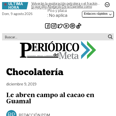
ÚLTIMA
Volverán la exploración petrolera y el fracking,
Skip to content
lo que dijo Abelardo De la Espriella como
HORA
Presidente de Colombia
Pico y placa
Dom,
9 agosto 2026
Enlaces rápidos
: No aplica
Chocolatería
diciembre 9, 2019
Le abren campo al cacao en
Guamal
RP
REDACCIÓN PDM