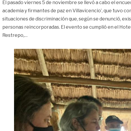
El pasado viernes 5 de noviembre se llevó a cabo el encuen
academia y firmantes de paz en Villavicencio’, que tuvo c
situaciones de discriminación que, según se denunció, exis
personas reincorporadas. El evento se cumplió en el Hotel 
«Firman declaración contra estigmatización d
Restrepo,
…