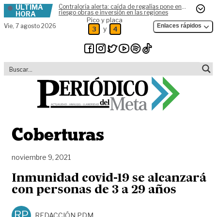
ÚLTIMA
Contraloría alerta: caída de regalías pone en
Skip to content
riesgo obras e inversión en las regiones
HORA
Pico y placa
Vie,
7 agosto 2026
Enlaces rápidos
y
3
4
Coberturas
noviembre 9, 2021
Inmunidad covid-19 se alcanzará
con personas de 3 a 29 años
RP
REDACCIÓN PDM