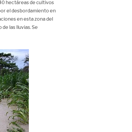
40 hectáreas de cultivos
 por el desbordamiento en
taciones en esta zona del
e las lluvias. Se
ultivos en El Dorado – Meta»