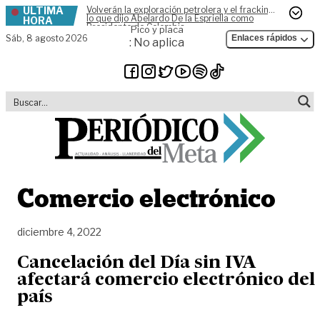
ÚLTIMA
Volverán la exploración petrolera y el fracking,
Skip to content
lo que dijo Abelardo De la Espriella como
HORA
Presidente de Colombia
Pico y placa
Sáb,
8 agosto 2026
Enlaces rápidos
: No aplica
Comercio electrónico
diciembre 4, 2022
Cancelación del Día sin IVA
afectará comercio electrónico del
país