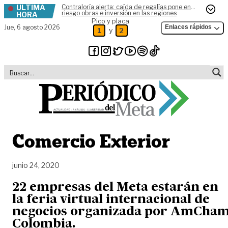
ÚLTIMA
Contraloría alerta: caída de regalías pone en
Skip to content
riesgo obras e inversión en las regiones
HORA
Pico y placa
Jue,
6 agosto 2026
Enlaces rápidos
y
1
2
Comercio Exterior
junio 24, 2020
22 empresas del Meta estarán en
la feria virtual internacional de
negocios organizada por AmCha
Colombia.