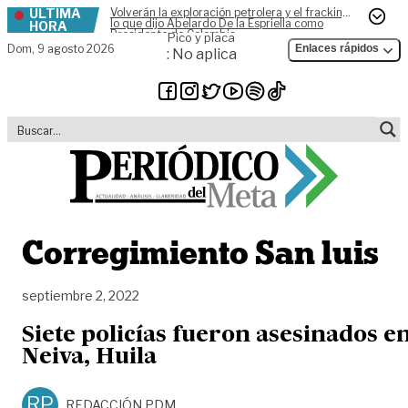
ÚLTIMA
Volverán la exploración petrolera y el fracking,
Skip to content
lo que dijo Abelardo De la Espriella como
HORA
Presidente de Colombia
Pico y placa
Dom,
9 agosto 2026
Enlaces rápidos
: No aplica
Corregimiento San luis
septiembre 2, 2022
Siete policías fueron asesinados e
Neiva, Huila
RP
REDACCIÓN PDM