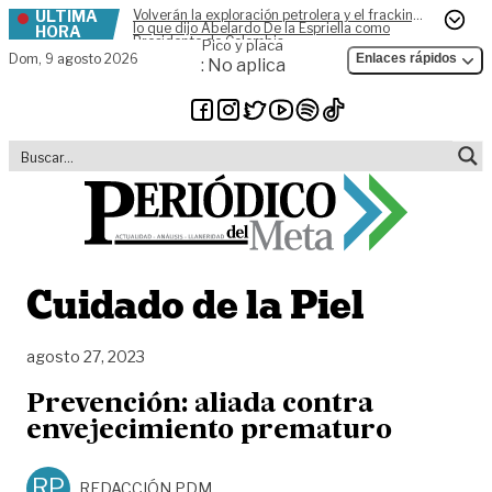
ÚLTIMA
Volverán la exploración petrolera y el fracking,
Skip to content
lo que dijo Abelardo De la Espriella como
HORA
Presidente de Colombia
Pico y placa
Dom,
9 agosto 2026
Enlaces rápidos
: No aplica
Cuidado de la Piel
agosto 27, 2023
Prevención: aliada contra
envejecimiento prematuro
RP
REDACCIÓN PDM