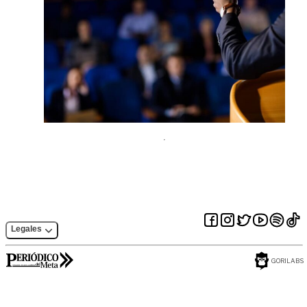
Legales
GORILABS