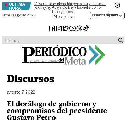
ÚLTIMA
Volverán la exploración petrolera y el fracking,
Skip to content
lo que dijo Abelardo De la Espriella como
HORA
Presidente de Colombia
Pico y placa
Dom,
9 agosto 2026
Enlaces rápidos
: No aplica
Discursos
agosto 7, 2022
El decálogo de gobierno y
compromisos del presidente
Gustavo Petro