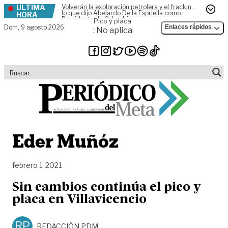
ÚLTIMA
Volverán la exploración petrolera y el fracking,
Skip to content
lo que dijo Abelardo De la Espriella como
HORA
Presidente de Colombia
Pico y placa
Dom,
9 agosto 2026
Enlaces rápidos
: No aplica
Eder Muñóz
febrero 1, 2021
Sin cambios continúa el pico y
placa en Villavicencio
RP
REDACCIÓN PDM