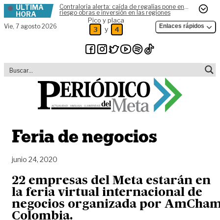
ÚLTIMA
Contraloría alerta: caída de regalías pone en
Skip to content
riesgo obras e inversión en las regiones
HORA
Pico y placa
Vie,
7 agosto 2026
Enlaces rápidos
y
3
4
Feria de negocios
junio 24, 2020
22 empresas del Meta estarán en
la feria virtual internacional de
negocios organizada por AmCha
Colombia.