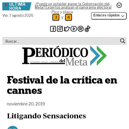
ÚLTIMA
¿Puede un outsider ganar la Gobernación del
Skip to content
Meta? Expertos analizan el panorama electoral
HORA
Pico y placa
Vie,
7 agosto 2026
Enlaces rápidos
y
3
4
Festival de la crítica en
cannes
noviembre 20, 2019
Litigando Sensaciones