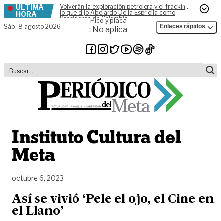
ÚLTIMA
Volverán la exploración petrolera y el fracking,
Skip to content
lo que dijo Abelardo De la Espriella como
HORA
Presidente de Colombia
Pico y placa
Sáb,
8 agosto 2026
Enlaces rápidos
: No aplica
Instituto Cultura del
Meta
octubre 6, 2023
Así se vivió ‘Pele el ojo, el Cine en
el Llano’