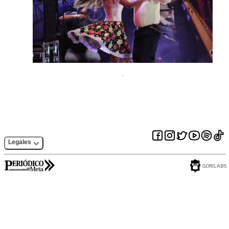
Legales
GORILABS