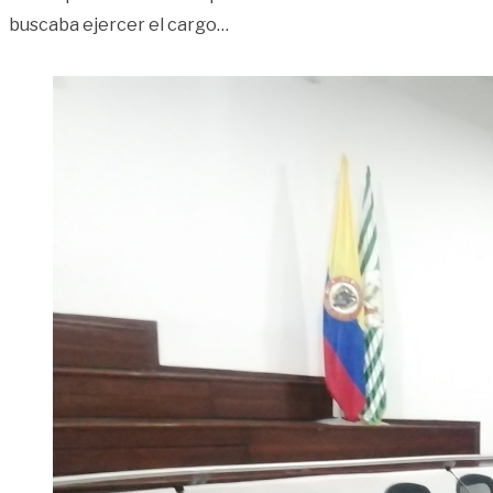
«En vilo Contralor para Villavic
buscaba ejercer el cargo
…