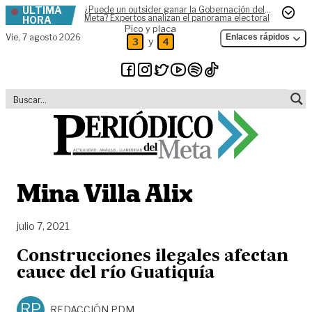
ÚLTIMA
¿Puede un outsider ganar la Gobernación del
Skip to content
Meta? Expertos analizan el panorama electoral
HORA
Pico y placa
Vie,
7 agosto 2026
Enlaces rápidos
y
3
4
Mina Villa Alix
julio 7, 2021
Construcciones ilegales afectan
cauce del río Guatiquía
RP
REDACCIÓN PDM