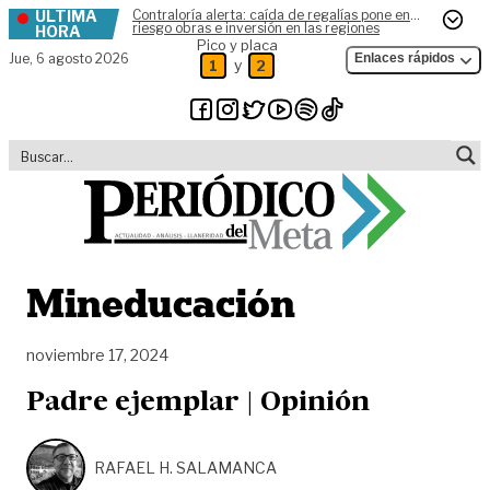
ÚLTIMA
Contraloría alerta: caída de regalías pone en
Skip to content
riesgo obras e inversión en las regiones
HORA
Pico y placa
Jue,
6 agosto 2026
Enlaces rápidos
y
1
2
Mineducación
noviembre 17, 2024
Padre ejemplar | Opinión
RAFAEL H. SALAMANCA