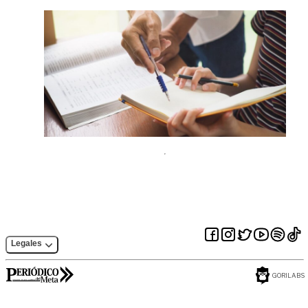
Legales
GORILABS