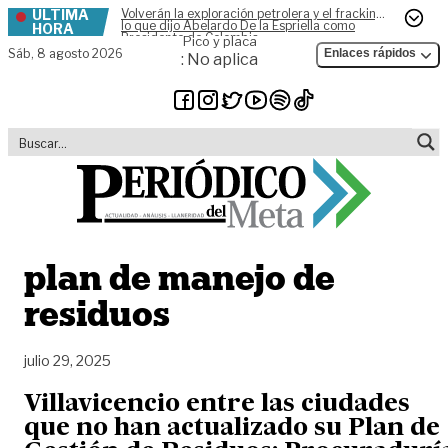
ÚLTIMA
Volverán la exploración petrolera y el fracking,
Skip to content
lo que dijo Abelardo De la Espriella como
HORA
Presidente de Colombia
Pico y placa
Sáb,
8 agosto 2026
Enlaces rápidos
: No aplica
plan de manejo de
residuos
julio 29, 2025
Villavicencio entre las ciudades
que no han actualizado su Plan de