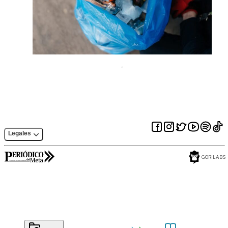
Legales
GORILABS