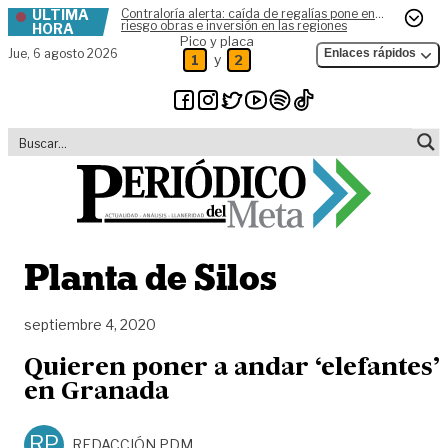
ÚLTIMA
Contraloría alerta: caída de regalías pone en
Skip to content
riesgo obras e inversión en las regiones
HORA
Pico y placa
Jue,
6 agosto 2026
Enlaces rápidos
y
1
2
Planta de Silos
septiembre 4, 2020
Quieren poner a andar ‘elefantes’
en Granada
RP
REDACCIÓN PDM