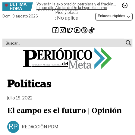
ÚLTIMA
Volverán la exploración petrolera y el fracking,
Skip to content
lo que dijo Abelardo De la Espriella como
HORA
Presidente de Colombia
Pico y placa
Dom,
9 agosto 2026
Enlaces rápidos
: No aplica
Políticas
julio 19, 2022
El campo es el futuro | Opinión
RP
REDACCIÓN PDM