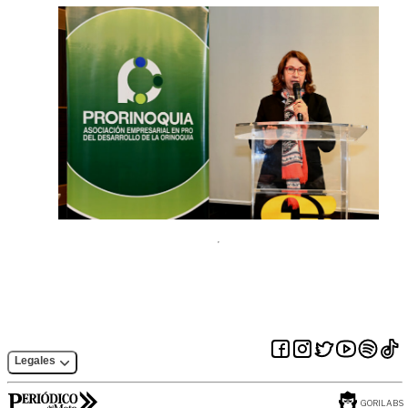
Legales
GORILABS