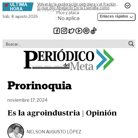
ÚLTIMA
Volverán la exploración petrolera y el fracking,
Skip to content
lo que dijo Abelardo De la Espriella como
HORA
Presidente de Colombia
Pico y placa
Sáb,
8 agosto 2026
Enlaces rápidos
: No aplica
Prorinoquia
noviembre 17, 2024
Es la agroindustria | Opinión
NELSON AUGUSTO LÓPEZ