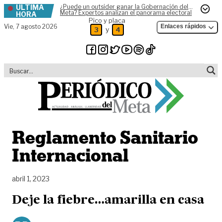
ÚLTIMA
¿Puede un outsider ganar la Gobernación del
Skip to content
Meta? Expertos analizan el panorama electoral
HORA
Pico y placa
Vie,
7 agosto 2026
Enlaces rápidos
y
3
4
Reglamento Sanitario
Internacional
abril 1, 2023
Deje la fiebre…amarilla en casa