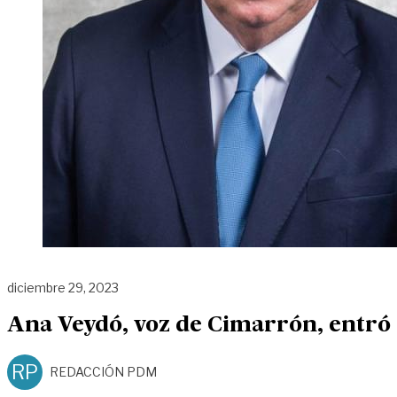
diciembre 29, 2023
Ana Veydó, voz de Cimarrón, entró 
RP
REDACCIÓN PDM