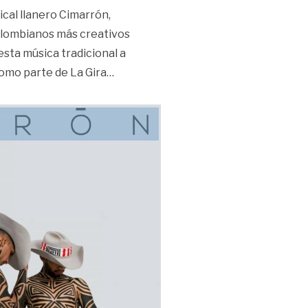
ical llanero Cimarrón,
 colombianos más creativos
esta música tradicional a
«Ana Veydó, voz de Cimarrón, entró a 
omo parte de La Gira
…