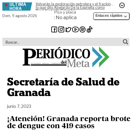
ÚLTIMA
Volverán la exploración petrolera y el fracking,
Skip to content
lo que dijo Abelardo De la Espriella como
HORA
Presidente de Colombia
Pico y placa
Dom,
9 agosto 2026
Enlaces rápidos
: No aplica
Secretaría de Salud de
Granada
junio 7, 2023
¡Atención! Granada reporta brote
de dengue con 419 casos