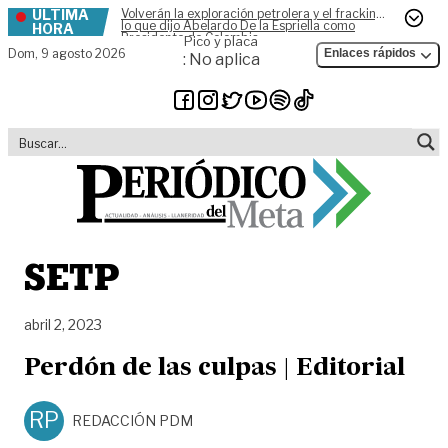
ÚLTIMA
Volverán la exploración petrolera y el fracking,
Skip to content
lo que dijo Abelardo De la Espriella como
HORA
Presidente de Colombia
Pico y placa
Dom,
9 agosto 2026
Enlaces rápidos
: No aplica
SETP
abril 2, 2023
Perdón de las culpas | Editorial
RP
REDACCIÓN PDM