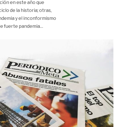
ción en este año que
lo de la historia; otras,
andemia y el inconformismo
«Las cinco noticias del año que destac
de fuerte pandemia
…