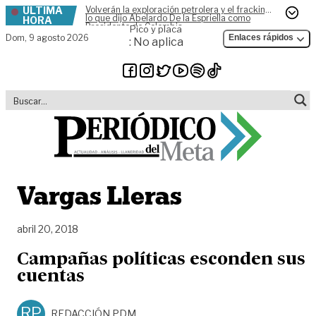
ÚLTIMA
Volverán la exploración petrolera y el fracking,
Skip to content
lo que dijo Abelardo De la Espriella como
HORA
Presidente de Colombia
Pico y placa
Dom,
9 agosto 2026
Enlaces rápidos
: No aplica
Vargas Lleras
abril 20, 2018
Campañas políticas esconden sus
cuentas
RP
REDACCIÓN PDM