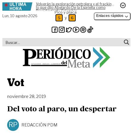
ÚLTIMA
Volverán la exploración petrolera y el fracking,
Skip to content
lo que dijo Abelardo De la Espriella como
HORA
Presidente de Colombia
Pico y placa
Lun,
10 agosto 2026
Enlaces rápidos
y
5
6
Vot
noviembre 28, 2019
Del voto al paro, un despertar
RP
REDACCIÓN PDM