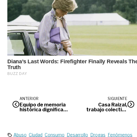
ANTERIOR
SIGUIENTE
Equipo de memoria
Casa Raizal,
histórica dignifica
trabajo colectivo
víctimas del
por el campo
conflicto armado
Abuso
Ciudad
Consumo
Desarrollo
Drogas
Fenómenos