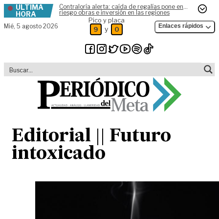
ÚLTIMA
Contraloría alerta: caída de regalías pone en
Skip to content
riesgo obras e inversión en las regiones
HORA
Pico y placa
Mié,
5 agosto 2026
Enlaces rápidos
y
9
0
Editorial || Futuro
intoxicado