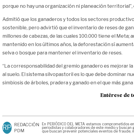
porque no hay una organización ni planeación territorial”, d
Admitió que los ganaderos y todos los sectores productiv
sostenible, pero advirtió que el inventario de reses de gan
millones de cabezas, de las cuales 100.000 tiene el Meta; 
mantenido en los últimos años, la deforestación sí aumenta.
selva o bosque para mantener el inventario de reses.
“La corresponsabilidad del gremio ganadero es mejorar la
al suelo. El sistema silvopastoril es lo que debe dominar 
simbiosis de árboles, pradera y ganado en el que más gana 
Entérese de t
En PERIÓDICO DEL META estamos comprometidos en gen
REDACCIÓN
RP
periodistas y colaboradores de este medio y buscan g
PDM
que buscan prevenir potenciales eventos de fraude, m