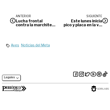
ANTERIOR
SIGUIENTE
Lucha frontal
Este lunes inicia
contra la marchitez
pico y placa en la vía
letal en Meta
Acacías
Aves
Noticias del Meta
Legales
GORILABS