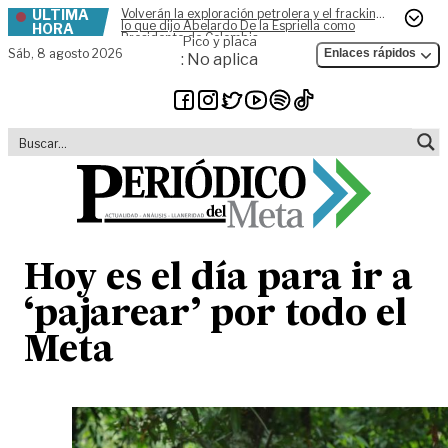
ÚLTIMA
Volverán la exploración petrolera y el fracking,
Skip to content
lo que dijo Abelardo De la Espriella como
HORA
Presidente de Colombia
Pico y placa
Sáb,
8 agosto 2026
Enlaces rápidos
: No aplica
Hoy es el día para ir a
‘pajarear’ por todo el
Meta