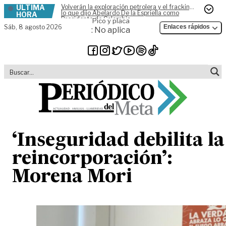
ÚLTIMA
Volverán la exploración petrolera y el fracking,
Skip to content
lo que dijo Abelardo De la Espriella como
HORA
Presidente de Colombia
Pico y placa
Sáb,
8 agosto 2026
Enlaces rápidos
: No aplica
‘Inseguridad debilita la
reincorporación’:
Morena Mori