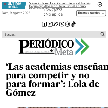
ÚLTIMA
Volverán la exploración petrolera y el fracking,
Skip to content
lo que dijo Abelardo De la Espriella como
HORA
Presidente de Colombia
Pico y placa
Dom,
9 agosto 2026
Enlaces rápidos
: No aplica
‘Las academias enseña
para competir y no
para formar’: Lola de
Gómez