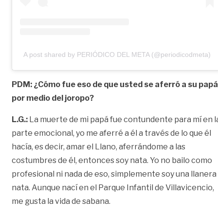
A post shared by PERIÓDICO DEL META (@periodicodmeta)
PDM: ¿Cómo fue eso de que usted se aferró a su papá
por medio del joropo?
L.G.:
La muerte de mi papá fue contundente para mí en l
parte emocional, yo me aferré a él a través de lo que él
hacía, es decir, amar el Llano, aferrándome a las
costumbres de él, entonces soy nata. Yo no bailo como
profesional ni nada de eso, simplemente soy una llanera
nata. Aunque nací en el Parque Infantil de Villavicencio,
me gusta la vida de sabana.