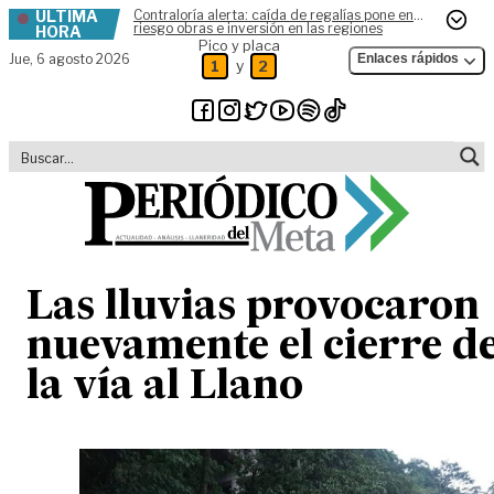
ÚLTIMA
Contraloría alerta: caída de regalías pone en
Skip to content
riesgo obras e inversión en las regiones
HORA
Pico y placa
Jue,
6 agosto 2026
Enlaces rápidos
y
1
2
Las lluvias provocaron
nuevamente el cierre d
la vía al Llano