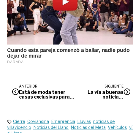
ANTERIOR
SIGUIENTE
Está de moda tener
La vía a buenas
casas exclusivas para
noticias |
turistas
Editorial
Cierre
Coviandina
Emergencia
Lluvias
noticias de
villavicencio
Noticias del Llano
Noticias del Meta
Vehículos
ví