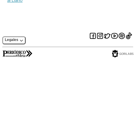
al Llano
Legales
GORILABS