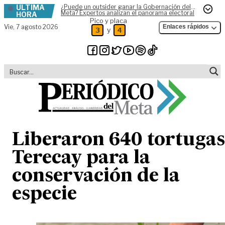
ÚLTIMA
¿Puede un outsider ganar la Gobernación del
Skip to content
Meta? Expertos analizan el panorama electoral
HORA
Pico y placa
Vie,
7 agosto 2026
Enlaces rápidos
y
3
4
Liberaron 640 tortugas
Terecay para la
conservación de la
especie