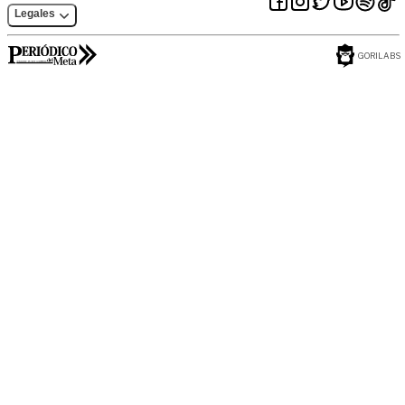
Legales
GORILABS