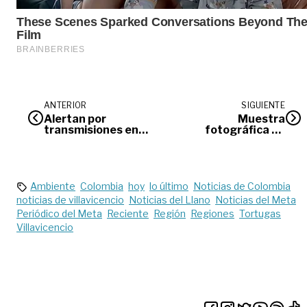
ANTERIOR
SIGUIENTE
Alertan por
Muestra
transmisiones en
fotográfica en
directo de abusos
homenaje a Jairo
sexuales
Valencia en la
galería ‘Casa
Cadavid’
Ambiente
Colombia
hoy
lo último
Noticias de Colombia
noticias de villavicencio
Noticias del Llano
Noticias del Meta
Periódico del Meta
Reciente
Región
Regiones
Tortugas
Villavicencio