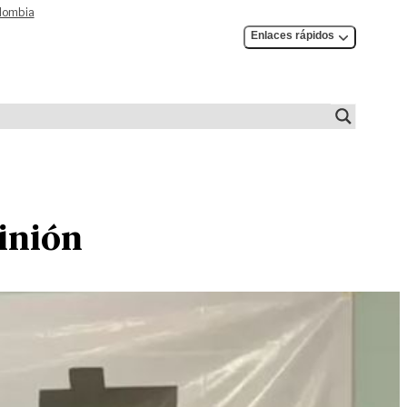
olombia
Enlaces rápidos
pinión