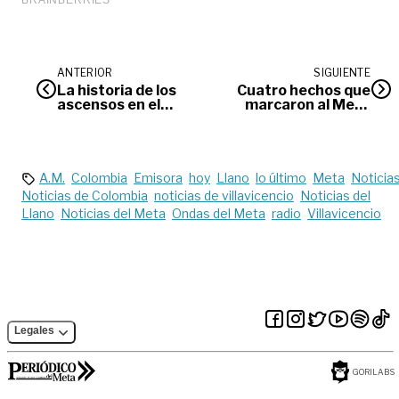
ANTERIOR
SIGUIENTE
La historia de los
Cuatro hechos que
ascensos en el
marcaron al Meta
fútbol llanero
en el 2024
A.M.
Colombia
Emisora
hoy
Llano
lo último
Meta
Noticia
Noticias de Colombia
noticias de villavicencio
Noticias del
Llano
Noticias del Meta
Ondas del Meta
radio
Villavicencio
Legales
GORILABS