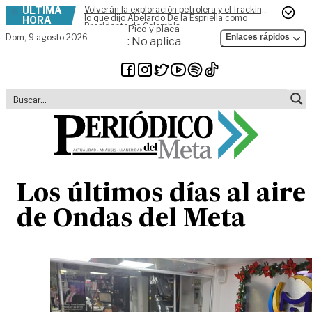
ÚLTIMA
Volverán la exploración petrolera y el fracking,
Skip to content
lo que dijo Abelardo De la Espriella como
HORA
Presidente de Colombia
Pico y placa
Dom,
9 agosto 2026
Enlaces rápidos
: No aplica
Los últimos días al aire
de Ondas del Meta