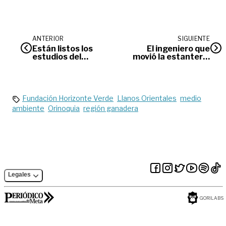
ANTERIOR
SIGUIENTE
Están listos los
El ingeniero que
estudios del
movió la estantería
Sistema
a Hernán Gómez
Estratégico de
Transporte Público
Fundación Horizonte Verde
Llanos Orientales
medio
ambiente
Orinoquia
región ganadera
Legales
GORILABS