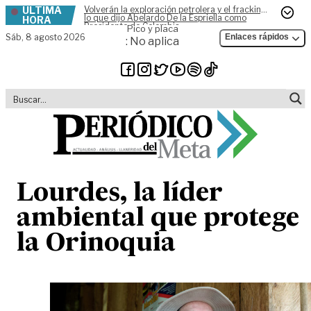
ÚLTIMA
Volverán la exploración petrolera y el fracking,
Skip to content
lo que dijo Abelardo De la Espriella como
HORA
Presidente de Colombia
Pico y placa
Sáb,
8 agosto 2026
Enlaces rápidos
: No aplica
Lourdes, la líder
ambiental que protege
la Orinoquia