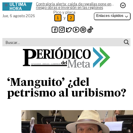
ÚLTIMA
Contraloría alerta: caída de regalías pone en
Skip to content
riesgo obras e inversión en las regiones
HORA
Pico y placa
Jue,
6 agosto 2026
Enlaces rápidos
y
1
2
‘Manguito’ ¿del
petrismo al uribismo?