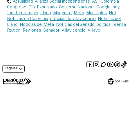
Actualidad
Alianza Social Independiente
ASI
Colombia
Congreso
Día
Expulsado
Gobierno Nacional
Google
hoy
Jonatan Tamayo
Llano
Manguito
Meta
Municipios
Not
Noticias de Colombia
noticias de villavicencio
Noticias del
Llano
Noticias del Meta
Noticias del Senado
política
prensa
Región
Regiones
Senador
Villavicencio
Villavo
Legales
GORILABS