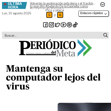
ÚLTIMA
Volverán la exploración petrolera y el fracking,
Skip to content
lo que dijo Abelardo De la Espriella como
HORA
Presidente de Colombia
Pico y placa
Lun,
10 agosto 2026
Enlaces rápidos
y
5
6
Mantenga su
computador lejos del
virus