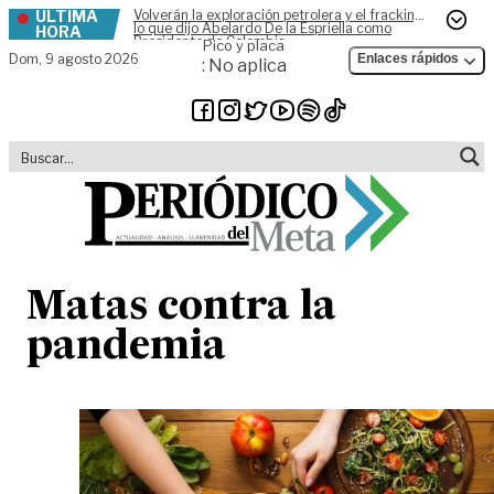
ÚLTIMA
Volverán la exploración petrolera y el fracking,
Skip to content
lo que dijo Abelardo De la Espriella como
HORA
Presidente de Colombia
Pico y placa
Dom,
9 agosto 2026
Enlaces rápidos
: No aplica
Matas contra la
pandemia