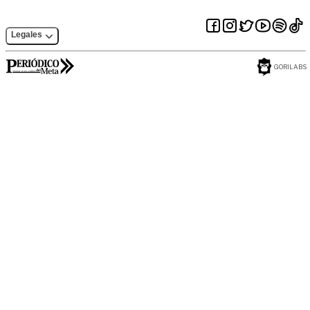
Legales
GORILABS