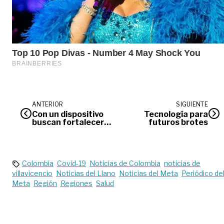
ANTERIOR
SIGUIENTE
Con un dispositivo
Tecnología para
buscan fortalecer
futuros brotes
acciones para combatir
la criminalidad
Colombia
Covid-19
Noticias de Colombia
noticias de
villavicencio
Noticias del Llano
Noticias del Meta
Periódico de
Meta
Región
Regiones
Salud