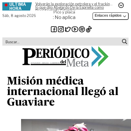
ÚLTIMA
Volverán la exploración petrolera y el fracking,
Skip to content
lo que dijo Abelardo De la Espriella como
HORA
Presidente de Colombia
Pico y placa
Sáb,
8 agosto 2026
Enlaces rápidos
: No aplica
Misión médica
internacional llegó al
Guaviare