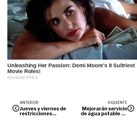
ANTERIOR
SIGUIENTE
Jueves y viernes de
Mejorarán servicio
restricciones
de agua potable en
vehiculares
Cumaral, Lejanías y
nocturnas entre
Guamal
Cumaral y
Paratebueno