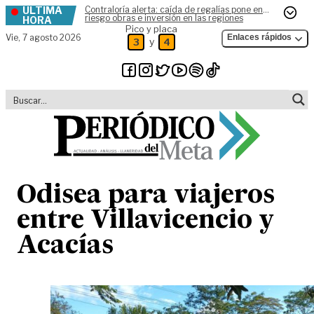
ÚLTIMA
Contraloría alerta: caída de regalías pone en
Skip to content
riesgo obras e inversión en las regiones
HORA
Pico y placa
Vie,
7 agosto 2026
Enlaces rápidos
y
3
4
Odisea para viajeros
entre Villavicencio y
Acacías