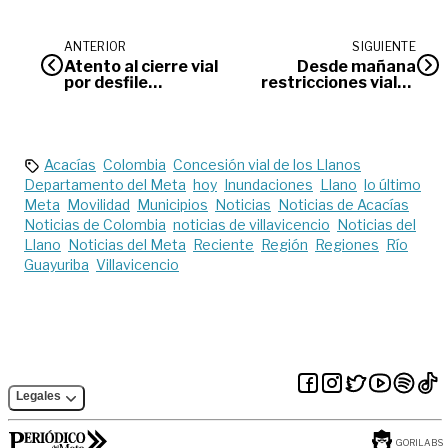
ANTERIOR
SIGUIENTE
Atento al cierre vial
Desde mañana
por desfile
restricciones viales
inaugural de los
entre Villavicencio y
Juegos
Puente Amarillo
Intercolegiados
Acacías
Colombia
Concesión vial de los Llanos
Departamento del Meta
hoy
Inundaciones
Llano
lo último
Meta
Movilidad
Municipios
Noticias
Noticias de Acacías
Noticias de Colombia
noticias de villavicencio
Noticias del
Llano
Noticias del Meta
Reciente
Región
Regiones
Río
Guayuriba
Villavicencio
Legales
GORILABS