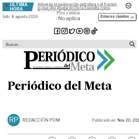
ÚLTIMA
Volverán la exploración petrolera y el fracking,
Skip to content
lo que dijo Abelardo De la Espriella como
HORA
Presidente de Colombia
Pico y placa
Sáb,
8 agosto 2026
Enlaces rápidos
: No aplica
Periódico del Meta
RP
REDACCIÓN PDM
Publicado en
Nov 20, 20