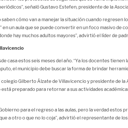
riódicos”, señaló Gustavo Estefen, presidente de la Asocia
 saben cómo van a manejar la situación cuando regresen lo
” en un aula que se puede convertir en un foco masivo de co
 donde hay muchos adultos mayores”, advirtió el líder de padr
llavicencio
 casa estos seis meses del año. “Ya los docentes tienen la e
puto, el municipio debe buscar la forma de brindar herrami
colegio Gilberto Álzate de Villavicencio y presidente de la
io está preparado para retornar a sus actividades académica
obierno para el regreso a las aulas, pero la verdad estos pr
ue a otro o que no lo coja”, advirtió el representante de los