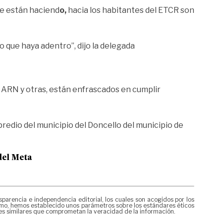
ue están haciend
o,
hacia los habitantes del ETCR son
lo que haya adentro”,
dijo la delegada
 ARN y otras,
están enfrascados en cumplir
predio del municipio del Doncello del municipio de
del Meta
rencia e independencia editorial, los cuales son acogidos por los
mismo, hemos establecido unos parámetros sobre los estándares éticos
nes similares que comprometan la veracidad de la información.