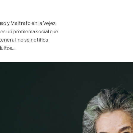
so y Maltrato en la Vejez,
es un problema social que
general, no se notifica
«179 adultos mayores en Villavicencio viven en Cent
dultos
…