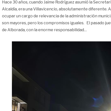
Hace 30 años, cuando Jaime Rodríguez asumió la Secretarí
Alcaldía, era una Villavicencio, absolutamente diferente. 
ocupar un cargo de relevancia de la administración municip
son mayores, pero los compromisos iguales. El pasado j
«J. Rodríguez
de Alborada, con la enorme responsabilidad
…