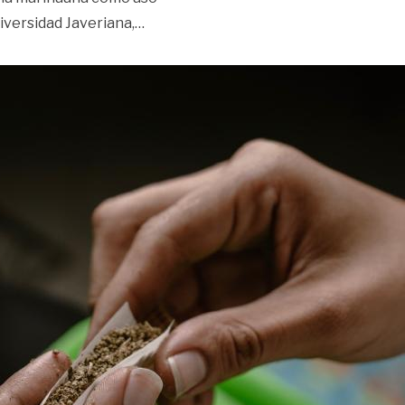
«Los riesgos de legalizar la ‘hierba’»
iversidad Javeriana,
…