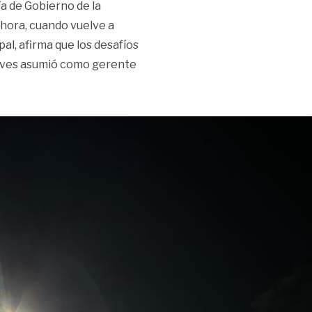
a de Gobierno de la
Ahora, cuando vuelve a
al, afirma que los desafíos
ueves asumió como gerente
, el desafío de darle un ‘nuevo amanecer’ a Alborada»